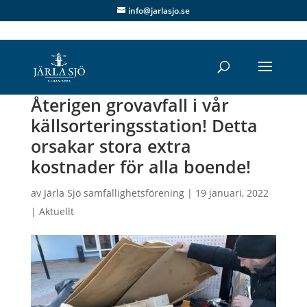
info@jarlasjo.se
Återigen grovavfall i vår
källsorteringsstation! Detta
orsakar stora extra
kostnader för alla boende!
av
Järla Sjö samfällighetsförening
|
19 januari, 2022
|
Aktuellt