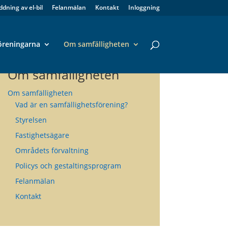
ddning av el-bil
Felanmälan
Kontakt
Inloggning
öreningarna
Om samfälligheten
Om samfälligheten
Om samfälligheten
Vad är en samfällighetsförening?
Styrelsen
Fastighetsägare
Områdets förvaltning
Policys och gestaltingsprogram
Felanmälan
Kontakt