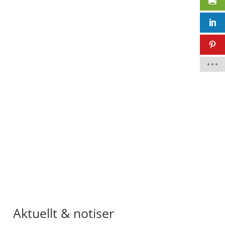
GDPR godkännande
Järla Sjö's integritetspolicy
Aktuellt & notiser