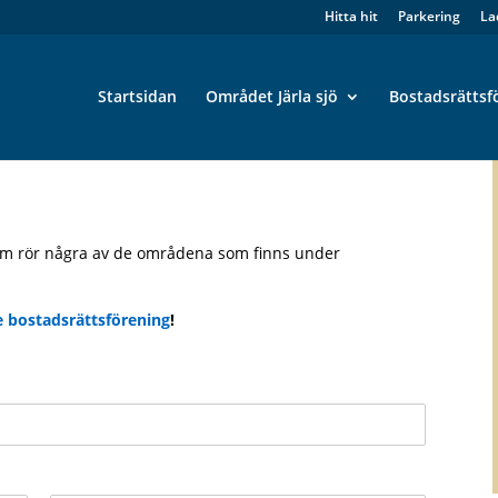
Hitta hit
Parkering
La
Startsidan
Området Järla sjö
Bostadsrättsf
om rör några av de områdena som finns under
e bostadsrättsförening
!