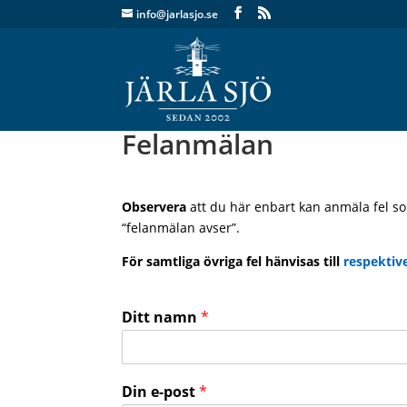
info@jarlasjo.se
Felanmälan
Observera
att du här enbart kan anmäla fel s
“felanmälan avser”.
För samtliga övriga fel hänvisas till
respektiv
Ditt namn
*
Din e-post
*