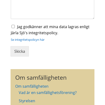
K
Jag godkänner att mina data lagras enligt
r
Järla Sjö's integritetspolicy.
y
s
Se integritetspolicyn här
s
r
Skicka
u
t
o
r
*
Om samfälligheten
Om samfälligheten
Vad är en samfällighetsförening?
Styrelsen