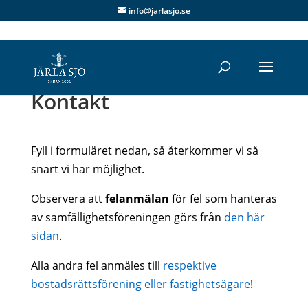
info@jarlasjo.se
Kontakt
Fyll i formuläret nedan, så återkommer vi så
snart vi har möjlighet.
Observera att
felanmälan
för fel som hanteras
av samfällighetsföreningen görs från
den här
sidan
.
Alla andra fel anmäles till
respektive
bostadsrättsförening eller fastighetsägare
!