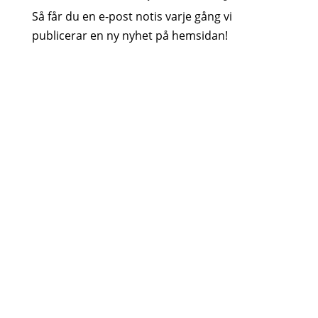
Så får du en e-post notis varje gång vi
publicerar en ny nyhet på hemsidan!
GDPR godkännande
Järla
Sjö's integritetspolicy