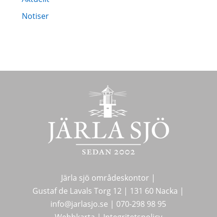
Notiser
Järla sjö områdeskontor |
Gustaf de Lavals Torg 12 |
131 60 Nacka |
info@jarlasjo.se
|
070-298 98 95
Webbkarta
|
Integritetspolicy