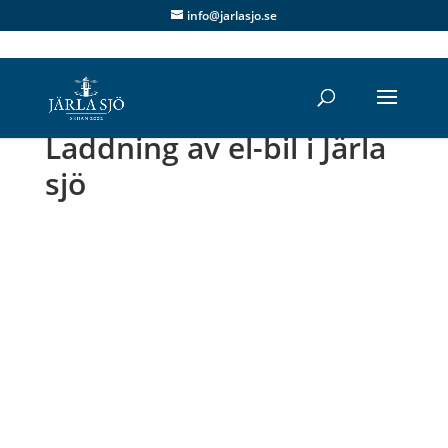
info@jarlasjo.se
Laddning av el-bil i Järla
sjö