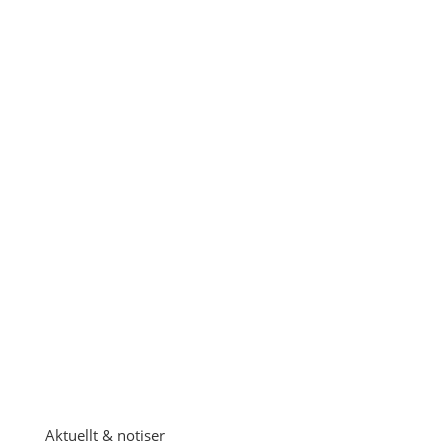
GDPR godkännande
Järla
Sjö's integritetspolicy
Aktuellt & notiser