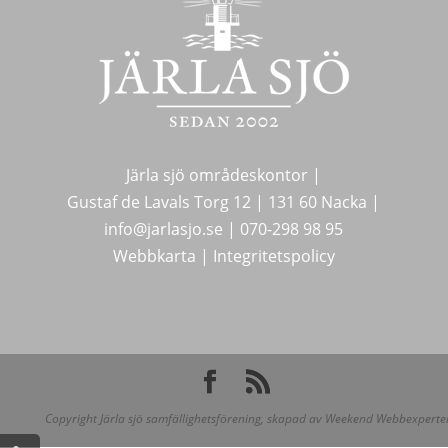
Järla sjö områdeskontor |
Gustaf de Lavals Torg 12 |
131 60 Nacka |
info@jarlasjo.se
|
070-298 98 95
Webbkarta
|
Integritetspolicy
Copyright Järla sjö samfällighetsförening, skapad av
Weekend Webbexperte