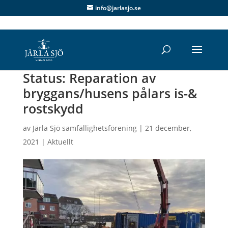
info@jarlasjo.se
Status: Reparation av
bryggans/husens pålars is-&
rostskydd
av
Järla Sjö samfällighetsförening
|
21 december,
2021
|
Aktuellt