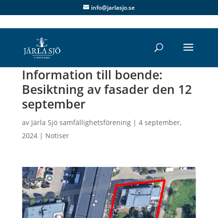
info@jarlasjo.se
Information till boende:
Besiktning av fasader den 12
september
av
Järla Sjö samfällighetsförening
|
4 september,
2024
|
Notiser