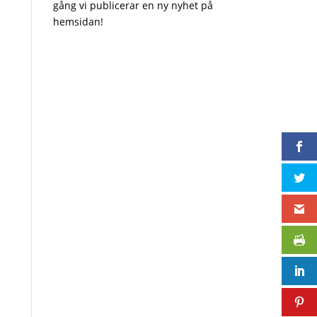
gång vi publicerar en ny nyhet på
hemsidan!
GDPR godkännande
Järla Sjö's integritetspolicy