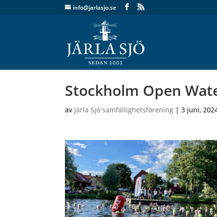
info@jarlasjo.se
Stockholm Open Water 
av
Järla Sjö samfällighetsförening
|
3 juni, 202