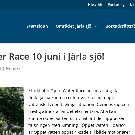
Hitta hit
Parkering
La
Startsidan
Området Järla sjö
Bostadsrättsf
Race 10 juni i Järla sjö!
4
|
Notiser
Stockholm Open Water Race är en tävling där
deltagarna kan öva och utveckla sina öppet
vattenskills i en tävlingssituation. Gemenskap och
trevlig atmosfär är det elementära. Alla kan
simma öppet vatten och vi vill att fler upptäcker
tjusningen med Simning i Öppet vatten – därför
är Öppet vattenloppet riktade till både motionärer