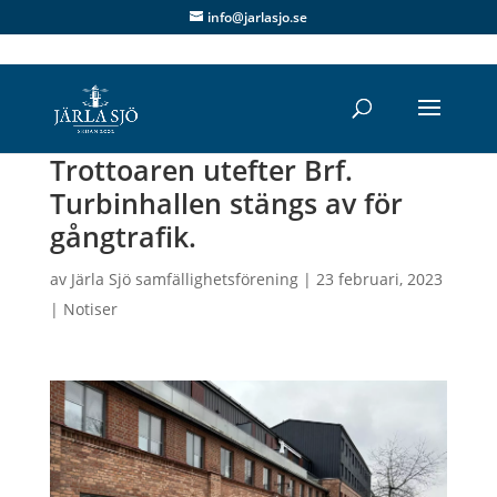
info@jarlasjo.se
Trottoaren utefter Brf.
Turbinhallen stängs av för
gångtrafik.
av
Järla Sjö samfällighetsförening
|
23 februari, 2023
|
Notiser