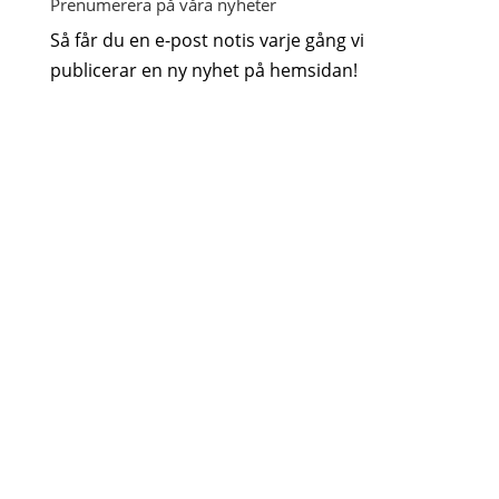
Prenumerera på våra nyheter
Så får du en e-post notis varje gång vi
publicerar en ny nyhet på hemsidan!
GDPR godkännande
Järla
Sjö's integritetspolicy