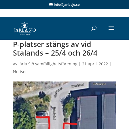
info@jarlasjo.se
P-platser stängs av vid
Stalands – 25/4 och 26/4
av
Järla Sjö samfällighetsförening
|
21 april, 2022
|
Notiser