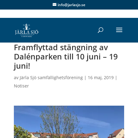
info@jarlasjo.se
Framflyttad stängning av
Dalénparken till 10 juni – 19
juni!
av
Järla Sjö samfällighetsförening
|
16 maj, 2019
|
Notiser