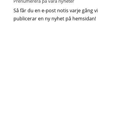
Prenumerera på våra nyheter
Så får du en e-post notis varje gång vi
publicerar en ny nyhet på hemsidan!
GDPR godkännande
Järla
Sjö's integritetspolicy