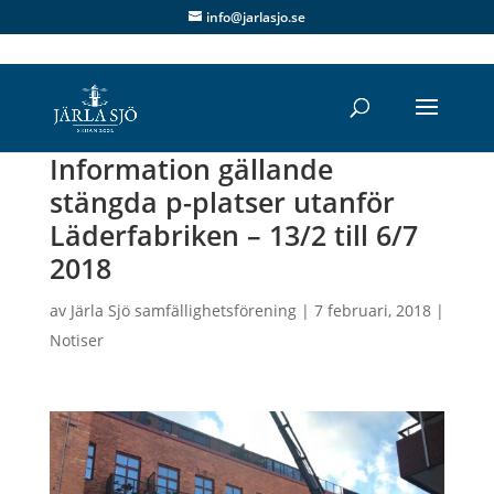
info@jarlasjo.se
Information gällande
stängda p-platser utanför
Läderfabriken – 13/2 till 6/7
2018
av
Järla Sjö samfällighetsförening
|
7 februari, 2018
|
Notiser